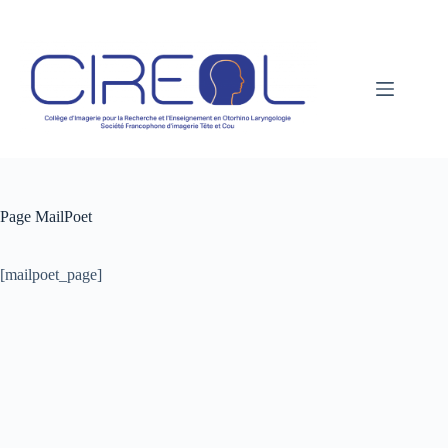
Passer
au
contenu
Page MailPoet
[mailpoet_page]