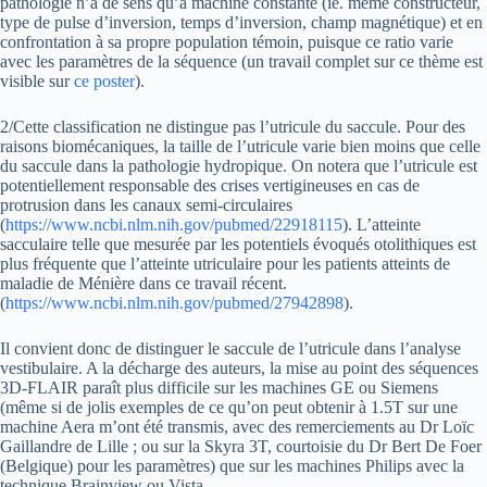
pathologie n’a de sens qu’à machine constante (ie. même constructeur,
type de pulse d’inversion, temps d’inversion, champ magnétique) et en
confrontation à sa propre population témoin, puisque ce ratio varie
avec les paramètres de la séquence (un travail complet sur ce thème est
visible sur
ce poster
).
2/Cette classification ne distingue pas l’utricule du saccule. Pour des
raisons biomécaniques, la taille de l’utricule varie bien moins que celle
du saccule dans la pathologie hydropique. On notera que l’utricule est
potentiellement responsable des crises vertigineuses en cas de
protrusion dans les canaux semi-circulaires
(
https://www.ncbi.nlm.nih.gov/pubmed/22918115
). L’atteinte
sacculaire telle que mesurée par les potentiels évoqués otolithiques est
plus fréquente que l’atteinte utriculaire pour les patients atteints de
maladie de Ménière dans ce travail récent.
(
https://www.ncbi.nlm.nih.gov/pubmed/27942898
).
Il convient donc de distinguer le saccule de l’utricule dans l’analyse
vestibulaire. A la décharge des auteurs, la mise au point des séquences
3D-FLAIR paraît plus difficile sur les machines GE ou Siemens
(même si de jolis exemples de ce qu’on peut obtenir à 1.5T sur une
machine Aera m’ont été transmis, avec des remerciements au Dr Loïc
Gaillandre de Lille ; ou sur la Skyra 3T, courtoisie du Dr Bert De Foer
(Belgique) pour les paramètres) que sur les machines Philips avec la
technique Brainview ou Vista.