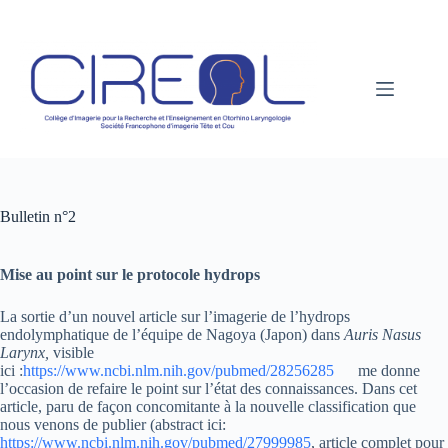
Passer
au
contenu
Bulletin n°2
Mise au point sur le protocole hydrops
La sortie d’un nouvel article sur l’imagerie de l’hydrops
endolymphatique de l’équipe de Nagoya (Japon) dans
Auris Nasus
Larynx,
visible
ici :
https://www.ncbi.nlm.nih.gov/pubmed/28256285
me donne
l’occasion de refaire le point sur l’état des connaissances. Dans cet
article, paru de façon concomitante à la nouvelle classification que
nous venons de publier (abstract ici:
https://www.ncbi.nlm.nih.gov/pubmed/27999985
, article complet pour