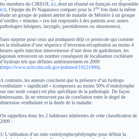
les membres du CIREOL
ici
, dont un résumé en français est disponible
ère
ici)
, l’équipe du Pr Naganawa compare pour la 1
fois dans la même
étude un groupe de patient atteint de maladie de Ménière à un groupe
d’oreilles « témoins » (en fait empruntés à des patients avec autres
pathologies bénignes, laryngés, parotidiennes ou sinusiennes).
Sans surprise pour ceux qui pratiquent déjà ce protocole qui consiste
en la réalisation d’une séquence d’inversion-récupération au moins 4
heures après injection intraveineuse d’une dose de gadolinium, les
japonais retrouvent un nombre conséquent de localisation cochléaire
d’hydrops tels que définies antérieurement en 2009
(
https://www.ncbi.nlm.nih.gov/pubmed/19221900
).
A contrario, les auteurs concluent que la présence d’un hydrops
vestibulaire « significatif » (comprenez au moins 50% d’endolymphe
sur une seule coupe) est plus spécifique de la pathologie. De façon
intéressante, ils ne retrouvent pas de corrélation entre le degré de
distension vestibulaire et la durée de la maladie.
On rappellera donc les 2 faiblesses inhérentes de cette classification de
2009 :
1/ L’utilisation d’un ratio endolymphe/périlymphe pour définir la