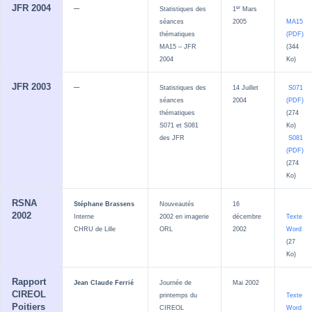
–
JFR 2004
er
Statistiques des
1
Mars
séances
2005
MA15
thématiques
(PDF)
MA15 – JFR
(344
2004
Ko)
–
JFR 2003
Statistiques des
14 Juillet
S071
séances
2004
(PDF)
thématiques
(274
S071 et S081
Ko)
des JFR
S081
(PDF)
(274
Ko)
RSNA
Stéphane Brassens
Nouveautés
16
2002
Interne
2002 en imagerie
décembre
Texte
CHRU de Lille
ORL
2002
Word
(27
Ko)
Rapport
Jean Claude Ferrié
Journée de
Mai 2002
CIREOL
printemps du
Texte
Poitiers
CIREOL
Word