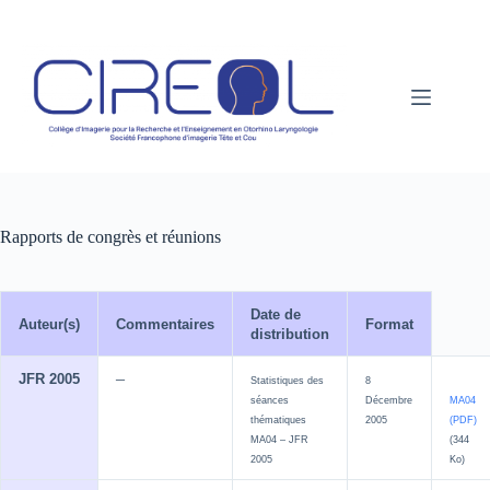
Passer
au
contenu
Rapports de congrès et réunions
Date de
Auteur(s)
Commentaires
Format
distribution
–
JFR 2005
Statistiques des
8
séances
Décembre
MA04
thématiques
2005
(PDF)
MA04 – JFR
(344
2005
Ko)