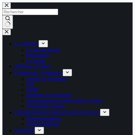
Passer
au
contenu
Aucun
résultat
Le CIREOL
Le mot du bureau
Présentation
Le bureau
Adhésion / Contact
Événements / Formations
Journée de Printemps
JFR
CERF
Diplômes Universitaires
Enseignement post universitaire et cours
Agenda des congrès
INFORMATIONS PROFESSIONNELLES
Recommandations
Veille scientifique
JUNIORS