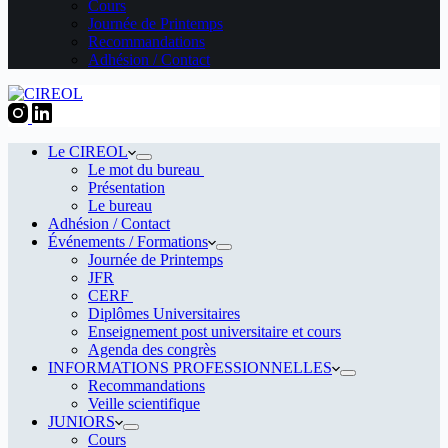
Cours
Journée de Printemps
Recommandations
Adhésion / Contact
Le CIREOL
Le mot du bureau
Présentation
Le bureau
Adhésion / Contact
Événements / Formations
Journée de Printemps
JFR
CERF
Diplômes Universitaires
Enseignement post universitaire et cours
Agenda des congrès
INFORMATIONS PROFESSIONNELLES
Recommandations
Veille scientifique
JUNIORS
Cours