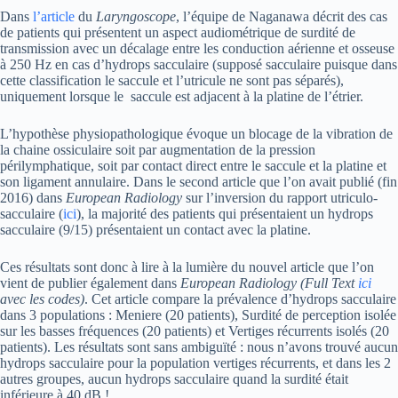
Dans
l’article
du
Laryngoscope
, l’équipe de Naganawa décrit des cas
de patients qui présentent un aspect audiométrique de surdité de
transmission avec un décalage entre les conduction aérienne et osseuse
à 250 Hz en cas d’hydrops sacculaire (supposé sacculaire puisque dans
cette classification le saccule et l’utricule ne sont pas séparés),
uniquement lorsque le saccule est adjacent à la platine de l’étrier.
L’hypothèse physiopathologique évoque un blocage de la vibration de
la chaine ossiculaire soit par augmentation de la pression
périlymphatique, soit par contact direct entre le saccule et la platine et
son ligament annulaire. Dans le second article que l’on avait publié (fin
2016) dans
European Radiology
sur l’inversion du rapport utriculo-
sacculaire (
ici
), la majorité des patients qui présentaient un hydrops
sacculaire (9/15) présentaient un contact avec la platine.
Ces résultats sont donc à lire à la lumière du nouvel article que l’on
vient de publier également dans
European Radiology (Full Text
ici
avec les codes)
. Cet article compare la prévalence d’hydrops sacculaire
dans 3 populations : Meniere (20 patients), Surdité de perception isolée
sur les basses fréquences (20 patients) et Vertiges récurrents isolés (20
patients). Les résultats sont sans ambiguïté : nous n’avons trouvé aucun
hydrops sacculaire pour la population vertiges récurrents, et dans les 2
autres groupes, aucun hydrops sacculaire quand la surdité était
inférieure à 40 dB !