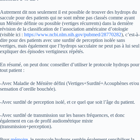
Autrement dit non seulement il est possible de trouver des hydrops du
saccule pour des patients qui ne sont même pas classés comme ayant
un Méniére définie ou possible (vertiges récurrents) dans la dernière
révision de la classification de l’association américaine d’otologie
(visible ici :
https://www.ncbi.nlm.nih.gov/pubmed/28770282
), c’est-à-
dire pour des patients avec une surdité de perception isolée sans
vertiges, mais également que l’hydrops sacculaire ne peut pas à lui seul
expliquer des épisodes vertigineux répétés.
En résumé, on peut donc conseiller d’utiliser le protocole hydrops pour
tout patient :
-Avec Maladie de Ménière défini (Vertiges+Surdité+Acouphènes et/ou
sensation d’oreille bouchée).
-Avec surdité de perception isolé, et ce quel que soit l’âge du patient.
-Avec surdité de transmission sur les basses fréquences, et donc
également en cas de profil audiométrique mixte
(transmission+perception).
Pour
mémoire
, le protocole hydrops semble également sensibiliser la